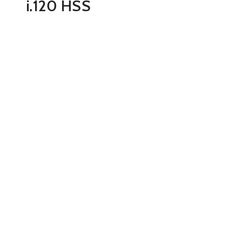
i.120 HSS
0원
추가 금액
품절된 상품입니
다.
주문 수량
0개
총 상품 금액
0원