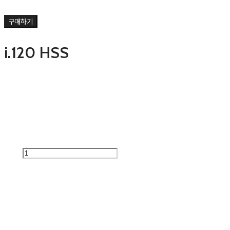
구매하기
i.120 HSS
0원
추가 금액
수량
품절된 상품입니다.