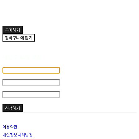
주문 수량
0개
총 상품 금액
0원
구매하기
장바구니에 담기
재입고 알림 신청
휴대폰 번호
-
-
재입고 시 알림
신청하기
이용약관
개인정보처리방침