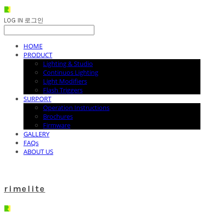
LOG IN
로그인
HOME
PRODUCT
Lighting & Studio
Continuos Lighting
Light Modifiers
Flash Triggers
SURPORT
Operation Instructions
Brochures
Firmware
GALLERY
FAQs
ABOUT US
rimelite