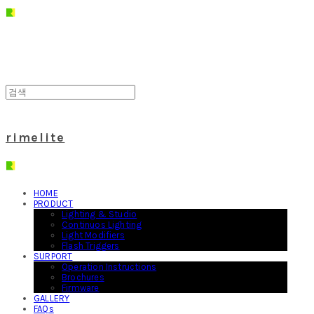
rimelite
HOME
PRODUCT
Lighting & Studio
Continuos Lighting
Light Modifiers
Flash Triggers
SURPORT
Operation Instructions
Brochures
Firmware
GALLERY
FAQs