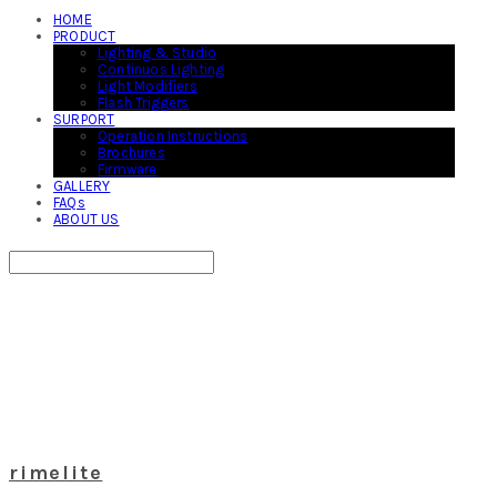
HOME
PRODUCT
Lighting & Studio
Continuos Lighting
Light Modifiers
Flash Triggers
SURPORT
Operation Instructions
Brochures
Firmware
GALLERY
FAQs
ABOUT US
Search
검색
Log In
로그인
Cart
장바구니
rimelite