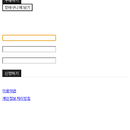
구매하기
장바구니에 담기
재입고 알림 신청
휴대폰 번호
-
-
재입고 시 알림
신청하기
이용약관
개인정보처리방침
사업자정보확인
호스팅제공자: (주)식스샵