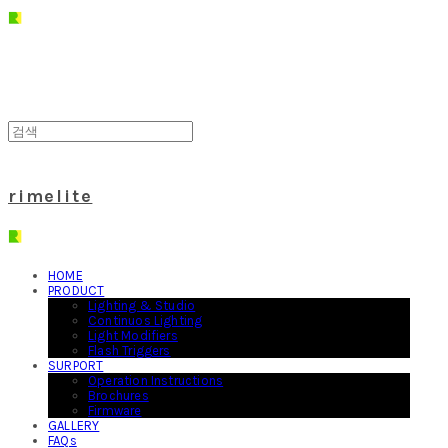
rimelite
HOME
PRODUCT
Lighting & Studio
Continuos Lighting
Light Modifiers
Flash Triggers
SURPORT
Operation Instructions
Brochures
Firmware
GALLERY
FAQs