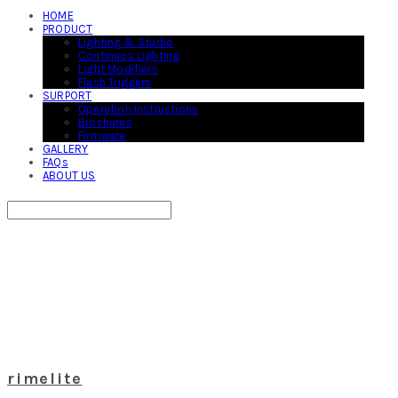
HOME
PRODUCT
Lighting & Studio
Continuos Lighting
Light Modifiers
Flash Triggers
SURPORT
Operation Instructions
Brochures
Firmware
GALLERY
FAQs
ABOUT US
Search
검색
Log In
로그인
Cart
장바구니
rimelite