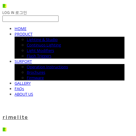
LOG IN
로그인
HOME
PRODUCT
Lighting & Studio
Continuos Lighting
Light Modifiers
Flash Triggers
SURPORT
Operation Instructions
Brochures
Firmware
GALLERY
FAQs
ABOUT US
rimelite