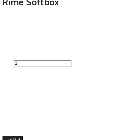
Rime Softbox
0원
추가 금액
수량
품절된 상품입니다.
주문 수량
0개
총 상품 금액
0원